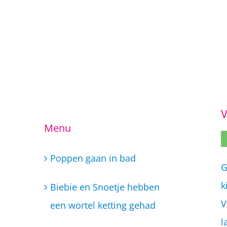
Ga
naar
inhoud
V
Menu
Poppen gaan in bad
G
k
Biebie en Snoetje hebben
V
een wortel ketting gehad
l