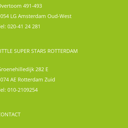
Overtoom 491-493
1054 LG Amsterdam Oud-West
el:
020-41 24 281
LITTLE SUPER STARS ROTTERDAM
roenehilledijk 282 E
3074 AE Rotterdam Zuid
el:
010-2109254
CONTACT