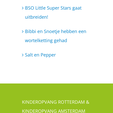
BSO Little Super Stars gaat
uitbreiden!
Bibbi en Snoetje hebben een
wortelketting gehad
Salt en Pepper
KINDEROPVANG ROTTERDAM &
KINDEROPVANG AMSTERDAM