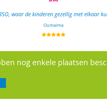
BSO, waar de kinderen gezellig met elkaar ku
Oumaima
ben nog enkele plaatsen besc