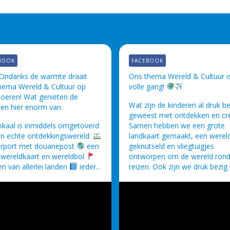
BOOK
FACEBOOK
Ondanks de warmte draait
Ons thema Wereld & Cultuur is
hema Wereld & Cultuur op
volle gang!
 toeren! Wat genieten de
Wat zijn de kinderen al druk b
ren hier enorm van.
geweest met ontdekken en cr
okaal is inmiddels omgetoverd
Samen hebben we een grote
en echte ontdekkingswereld:
landkaart gemaakt, een werel
irport met douanepost
een
geknutseld en vliegtuigjes
 wereldkaart en wereldbol
ontworpen om de wereld rond
n van allerlei landen
ieder...
reizen. Ook zijn we druk bezig 