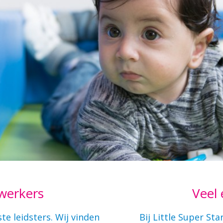
werkers
Veel 
te leidsters. Wij vinden
Bij Little Super Sta