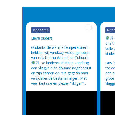
FACEBOOK
FACE
Lieve ouders,
ons t
Ondanks de warme temperaturen
volle
hebben wij vandaag volop genoten
kinde
van ons thema Wereld en Cultuur!
De kinderen hebben vandaag
Ons l
een vliegveld en douane nagebootst
tot e
en zijn samen op reis gegaan naar
een a
verschillende bestemmingen. Met
grote
veel fantasie en plezier “vlogen”...
vlagge