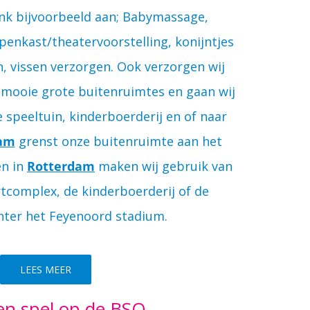
enk bijvoorbeeld aan; Babymassage,
enkast/theatervoorstelling, konijntjes
n, vissen verzorgen. Ook verzorgen wij
ze mooie grote buitenruimtes en gaan wij
e speeltuin, kinderboerderij en of naar
am
grenst onze buitenruimte aan het
en in
Rotterdam
maken wij gebruik van
tcomplex, de kinderboerderij of de
hter het Feyenoord stadium.
LEES MEER
en spel op de BSO