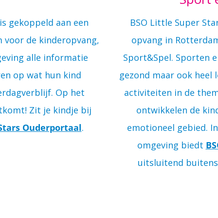
is gekoppeld aan een
BSO Little Super Sta
m voor de kinderopvang,
opvang in Rotterdam
eving alle informatie
Sport&Spel. Sporten en 
en op wat hun kind
gezond maar ook heel l
rdagverblijf. Op het
activiteiten in de them
omt! Zit je kindje bij
ontwikkelen de kind
 Stars Ouderportaal
.
emotioneel gebied. In
omgeving biedt
BS
uitsluitend buiten