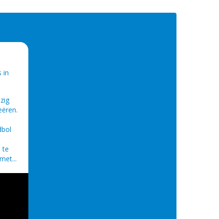
 in
ezig
eëren.
dbol
 te
met...