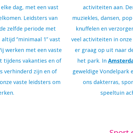
 elke dag, met een vast
activiteiten aan. D
elkomen. Leidsters van
muziekles, dansen, popp
 de zelfde periode met
knuffelen en verzorge
ltijd ‘’minimaal 1’’ vast
veel activiteiten in on
ij werken met een vaste
er graag op uit naar d
t tijdens vakanties en of
het park. In
Amsterd
s verhinderd zijn en of
geweldige Vondelpark 
 onze vaste leidsters om
ons dakterras, spor
erken.
speeltuin ac
Sport 