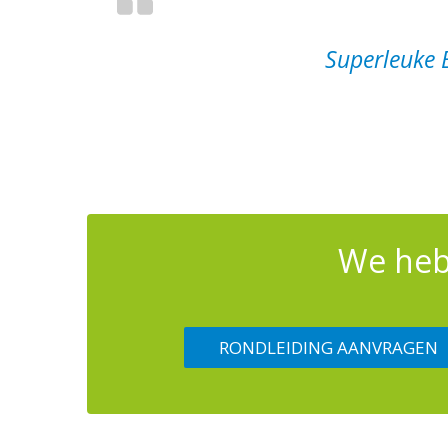
Superleuke 
We heb
RONDLEIDING AANVRAGEN