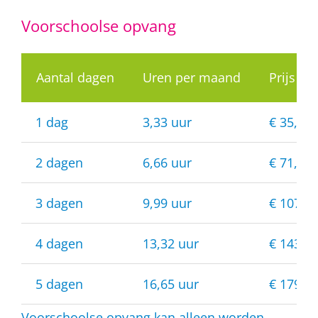
Voorschoolse opvang
Aantal dagen
Uren per maand
Prijs p
1 dag
3,33 uur
€ 35,80
2 dagen
6,66 uur
€ 71,60
3 dagen
9,99 uur
€ 107,4
4 dagen
13,32 uur
€ 143,2
5 dagen
16,65 uur
€ 179,0
Voorschoolse opvang kan alleen worden