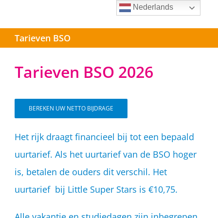
Ga
Nederlands
naar
Tarieven BSO
inhoud
Tarieven BSO 2026
BEREKEN UW NETTO BIJDRAGE
Het rijk draagt financieel bij tot een bepaald
uurtarief. Als het uurtarief van de BSO hoger
is, betalen de ouders dit verschil. Het
uurtarief bij Little Super Stars is €10,75.
Alle vakantie en studiedagen zijn inbegrepen