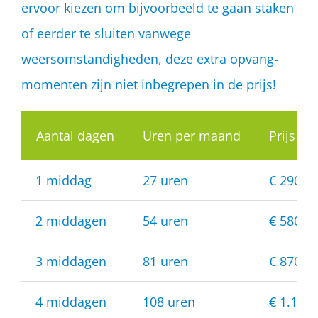
ervoor kiezen om bijvoorbeeld te gaan staken
of eerder te sluiten vanwege
weersomstandigheden, deze extra opvang-
momenten zijn niet inbegrepen in de prijs!
Aantal dagen
Uren per maand
Prijs p
1 middag
27 uren
€ 290,2
2 middagen
54 uren
€ 580,5
3 middagen
81 uren
€ 870,7
4 middagen
108 uren
€ 1.161,