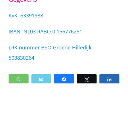
KvK: 63391988
IBAN: NL03 RABO 0 156776251
LRK nummer BSO Groene Hilledijk:
503830264
WhatsApp
Email
Share
Tweet
Share