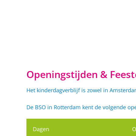
Ga
naar
inhoud
Openingstijden & Fees
Het kinderdagverblijf is zowel in Amster
De BSO in Rotterdam kent de volgende ope
Dagen
O