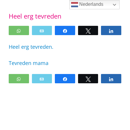
Ga
Nederlands
Heel erg tevreden
naar
inhoud
WhatsApp
Email
Share
Tweet
Share
Heel erg tevreden.
Tevreden mama
WhatsApp
Email
Share
Tweet
Share