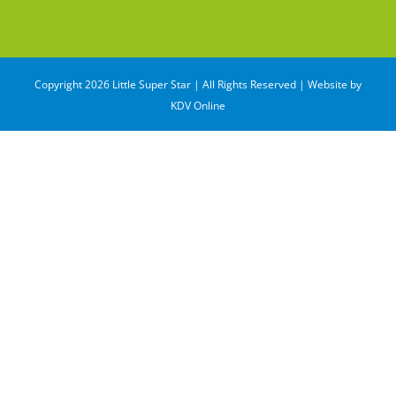
Copyright 2026 Little Super Star | All Rights Reserved | Website by
KDV Online
WhatsApp
Email
Share