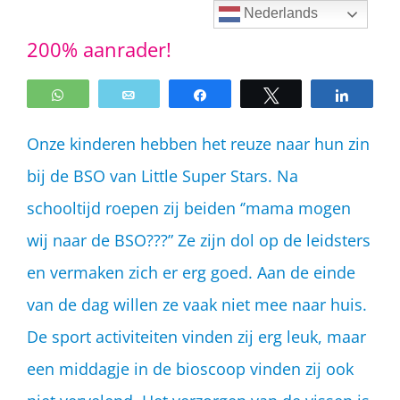
Ga
Nederlands
200% aanrader!
naar
inhoud
WhatsApp
Email
Share
Tweet
Share
Onze kinderen hebben het reuze naar hun zin
bij de BSO van Little Super Stars. Na
schooltijd roepen zij beiden ‘’mama mogen
wij naar de BSO???” Ze zijn dol op de leidsters
en vermaken zich er erg goed. Aan de einde
van de dag willen ze vaak niet mee naar huis.
De sport activiteiten vinden zij erg leuk, maar
een middagje in de bioscoop vinden zij ook