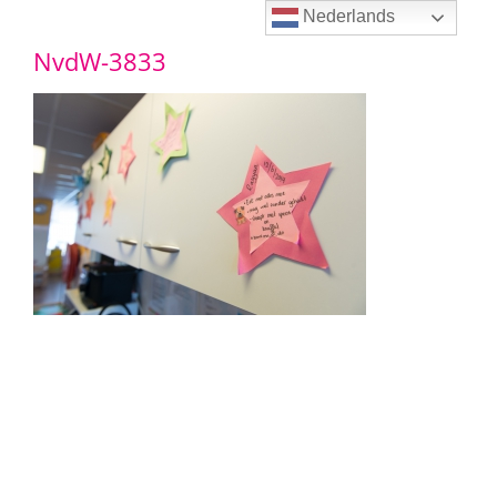
Ga
Nederlands
NvdW-3833
naar
inhoud