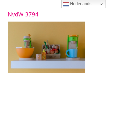
Ga
Nederlands
NvdW-3794
naar
inhoud