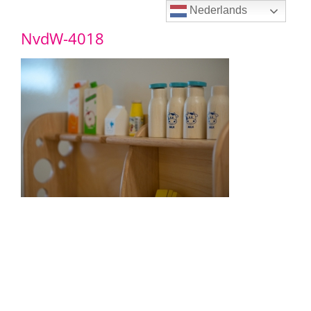
Ga
Nederlands
NvdW-4018
naar
inhoud