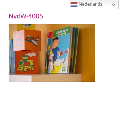
Ga
Nederlands
NvdW-4005
naar
inhoud