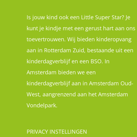
Amsterdam bieden we een
kinderdagverblijf aan in Amsterdam Oud-
West, aangrenzend aan het Amsterdam
Vondelpark.
PRIVACY INSTELLINGEN
Als u deze website voor het eerst bezoekt
zag u privacy instellingen waar uw
toestemming werd gevraagd om cookies t
plaatsen. U kan de instellingen hier inzien,
wijzigen of helemaal intrekken: