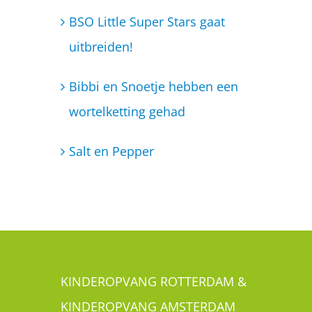
Salt en Pepper
KINDEROPVANG ROTTERDAM &
KINDEROPVANG AMSTERDAM
Is jouw kind ook een Little Super Star? Je
kunt je kindje met een gerust hart aan ons
toevertrouwen. Wij bieden kinderopvang
aan in Rotterdam Zuid, bestaande uit een
kinderdagverblijf en een BSO. In