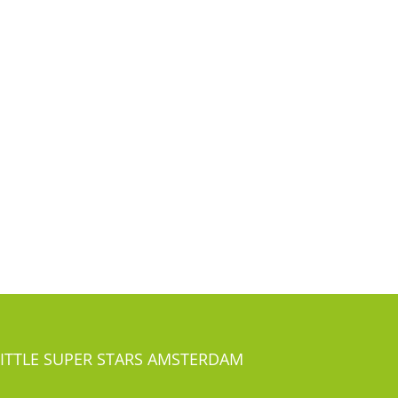
LITTLE SUPER STARS AMSTERDAM
Overtoom 491-493
1054 LG Amsterdam Oud-West
el:
020-41 24 281
LITTLE SUPER STARS ROTTERDAM