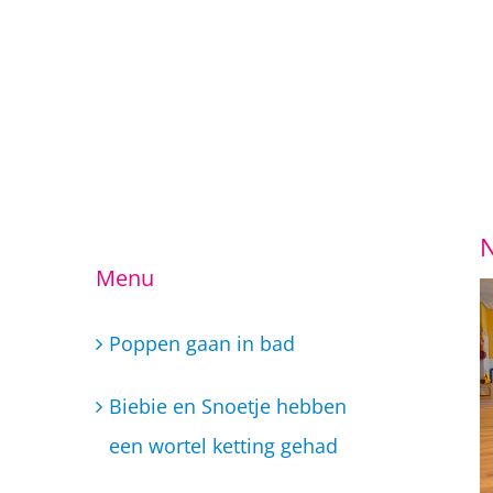
Ga
Menu
naar
inhoud
Poppen gaan in bad
Biebie en Snoetje hebben
een wortel ketting gehad
Taekwondo lessen
Dans/ muziek school Little
Super Stars
Woensdag 6 februari Open
Dag BSO Little Super Stars