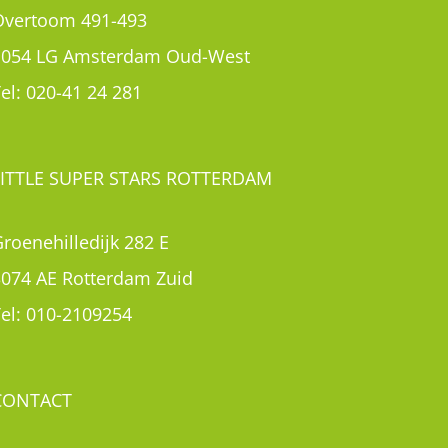
roenehilledijk 282 E
3074 AE Rotterdam Zuid
el:
010-2109254
CONTACT
Contact
Rondleiding aanvragen
Inschrijven