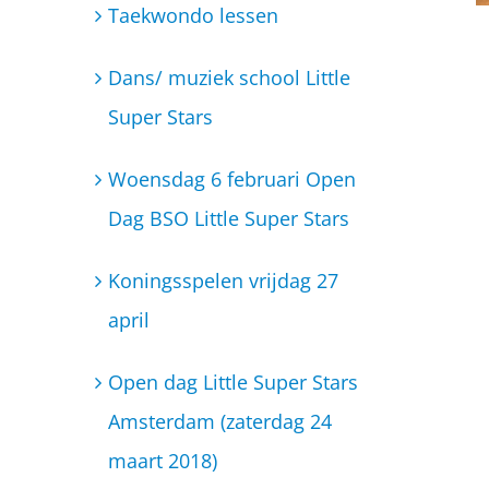
Koningsspelen vrijdag 27
april
Open dag Little Super Stars
Amsterdam (zaterdag 24
maart 2018)
BSO Little Super Stars gaat
uitbreiden!
Bibbi en Snoetje hebben een
wortelketting gehad