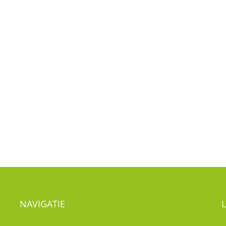
NAVIGATIE
Nieuws
Visie
T
Kwaliteitsbeleid
Kinderdagverblijf