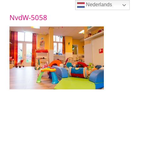
Ga
Nederlands
NvdW-5058
naar
inhoud