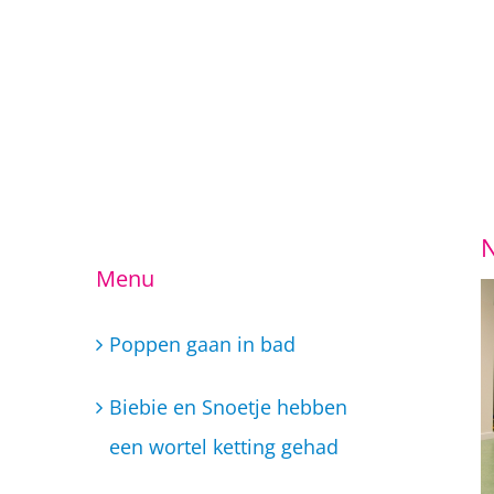
Ga
Menu
naar
inhoud
Poppen gaan in bad
Biebie en Snoetje hebben
een wortel ketting gehad
Taekwondo lessen
Dans/ muziek school Little
Super Stars
Woensdag 6 februari Open
Dag BSO Little Super Stars