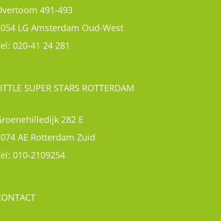
roenehilledijk 282 E
3074 AE Rotterdam Zuid
el:
010-2109254
CONTACT
Contact
Rondleiding aanvragen
Inschrijven