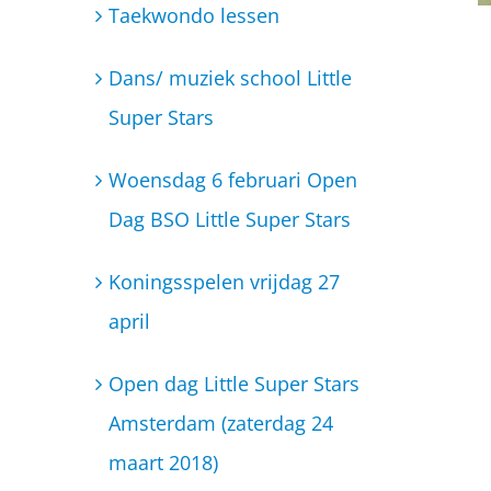
Koningsspelen vrijdag 27
april
Open dag Little Super Stars
Amsterdam (zaterdag 24
maart 2018)
BSO Little Super Stars gaat
uitbreiden!
Bibbi en Snoetje hebben een
wortelketting gehad