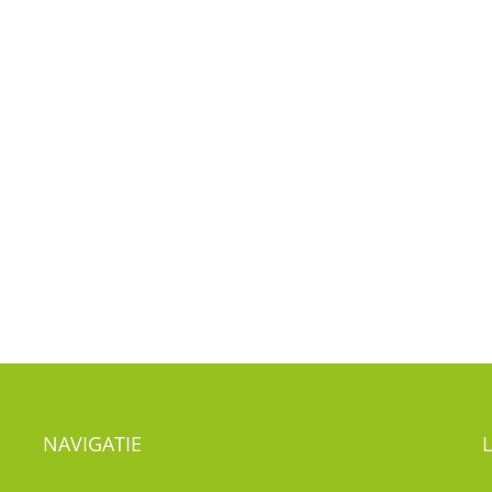
NAVIGATIE
Nieuws
Visie
T
Kwaliteitsbeleid
Kinderdagverblijf