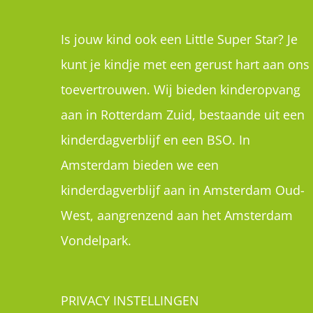
Amsterdam bieden we een
kinderdagverblijf aan in Amsterdam Oud-
West, aangrenzend aan het Amsterdam
Vondelpark.
PRIVACY INSTELLINGEN
Als u deze website voor het eerst bezoekt
zag u privacy instellingen waar uw
toestemming werd gevraagd om cookies t
plaatsen. U kan de instellingen hier inzien,
wijzigen of helemaal intrekken: