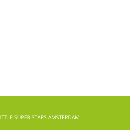
LITTLE SUPER STARS AMSTERDAM
Overtoom 491-493
1054 LG Amsterdam Oud-West
el:
020-41 24 281
LITTLE SUPER STARS ROTTERDAM