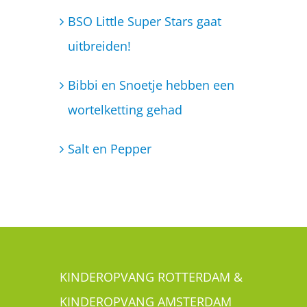
Salt en Pepper
KINDEROPVANG ROTTERDAM &
KINDEROPVANG AMSTERDAM
Is jouw kind ook een Little Super Star? Je
kunt je kindje met een gerust hart aan ons
toevertrouwen. Wij bieden kinderopvang
aan in Rotterdam Zuid, bestaande uit een
kinderdagverblijf en een BSO. In