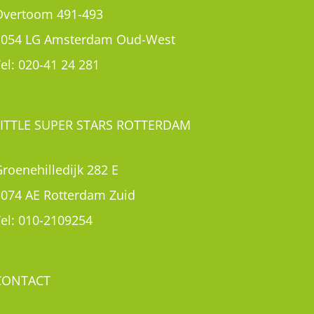
roenehilledijk 282 E
3074 AE Rotterdam Zuid
el:
010-2109254
CONTACT
Contact
Rondleiding aanvragen
Inschrijven