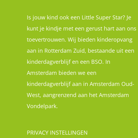
Amsterdam bieden we een
kinderdagverblijf aan in Amsterdam Oud-
West, aangrenzend aan het Amsterdam
Vondelpark.
PRIVACY INSTELLINGEN
Als u deze website voor het eerst bezoekt
zag u privacy instellingen waar uw
toestemming werd gevraagd om cookies t
plaatsen. U kan de instellingen hier inzien,
wijzigen of helemaal intrekken: