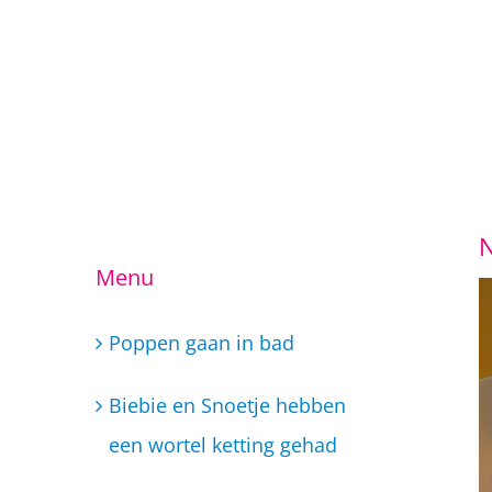
Ga
Menu
naar
inhoud
Poppen gaan in bad
Biebie en Snoetje hebben
een wortel ketting gehad
Taekwondo lessen
Dans/ muziek school Little
Super Stars
Woensdag 6 februari Open
Dag BSO Little Super Stars