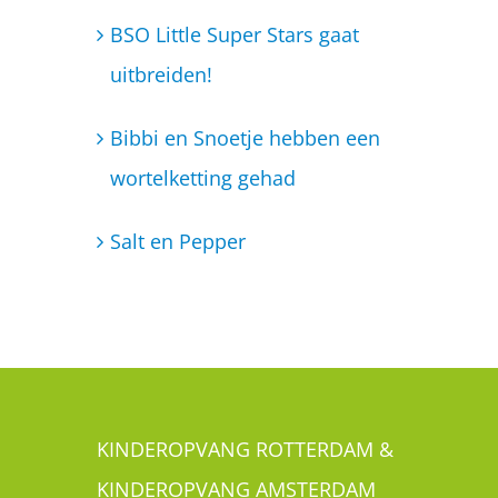
Salt en Pepper
KINDEROPVANG ROTTERDAM &
KINDEROPVANG AMSTERDAM
Is jouw kind ook een Little Super Star? Je
kunt je kindje met een gerust hart aan ons
toevertrouwen. Wij bieden kinderopvang
aan in Rotterdam Zuid, bestaande uit een
kinderdagverblijf en een BSO. In