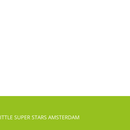
LITTLE SUPER STARS AMSTERDAM
Overtoom 491-493
1054 LG Amsterdam Oud-West
el:
020-41 24 281
LITTLE SUPER STARS ROTTERDAM