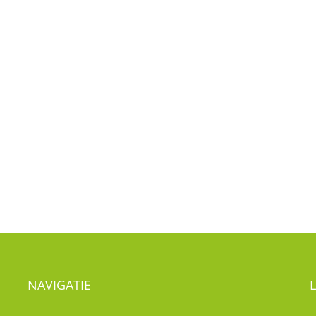
NAVIGATIE
Nieuws
Visie
T
Kwaliteitsbeleid
Kinderdagverblijf