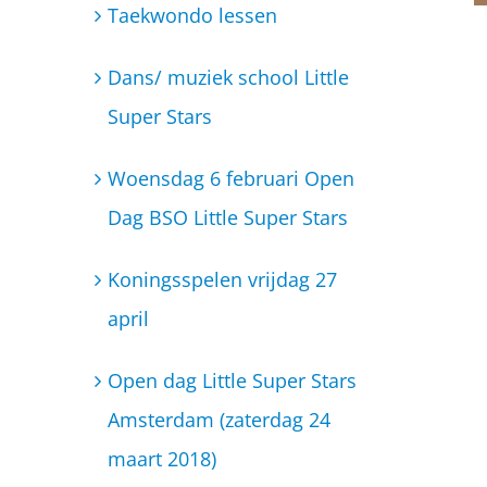
Koningsspelen vrijdag 27
april
Open dag Little Super Stars
Amsterdam (zaterdag 24
maart 2018)
BSO Little Super Stars gaat
uitbreiden!
Bibbi en Snoetje hebben een
wortelketting gehad