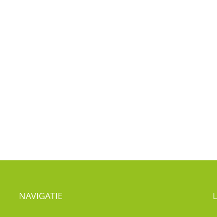
NAVIGATIE
Nieuws
Visie
T
Kwaliteitsbeleid
Kinderdagverblijf