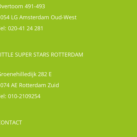
roenehilledijk 282 E
3074 AE Rotterdam Zuid
el:
010-2109254
CONTACT
Contact
Rondleiding aanvragen
Inschrijven