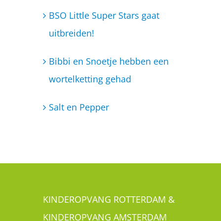
Salt en Pepper
KINDEROPVANG ROTTERDAM &
KINDEROPVANG AMSTERDAM
Is jouw kind ook een Little Super Star? Je
kunt je kindje met een gerust hart aan ons
toevertrouwen. Wij bieden kinderopvang
aan in Rotterdam Zuid, bestaande uit een
kinderdagverblijf en een BSO. In