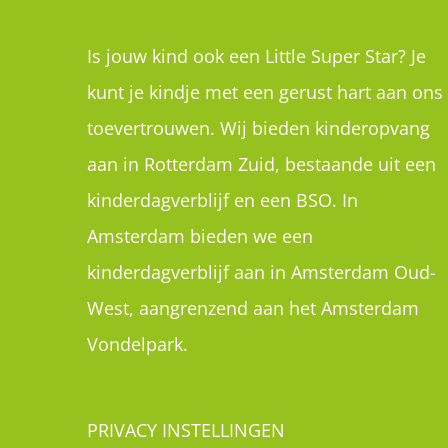
Amsterdam bieden we een
kinderdagverblijf aan in Amsterdam Oud-
West, aangrenzend aan het Amsterdam
Vondelpark.
PRIVACY INSTELLINGEN
Als u deze website voor het eerst bezoekt
zag u privacy instellingen waar uw
toestemming werd gevraagd om cookies t
plaatsen. U kan de instellingen hier inzien,
wijzigen of helemaal intrekken: