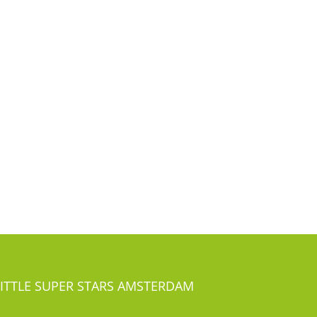
LITTLE SUPER STARS AMSTERDAM
Overtoom 491-493
1054 LG Amsterdam Oud-West
el:
020-41 24 281
LITTLE SUPER STARS ROTTERDAM