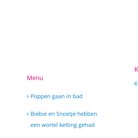
K
Ga
Menu
naar
K
inhoud
Poppen gaan in bad
Biebie en Snoetje hebben
een wortel ketting gehad
Taekwondo lessen
Dans/ muziek school Little
Super Stars
Woensdag 6 februari Open
Dag BSO Little Super Stars