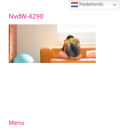
Ga
Nederlands
NvdW-4290
naar
inhoud
Menu