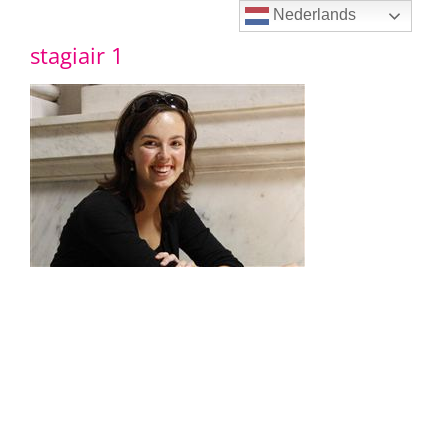
Ga
Nederlands
stagiair 1
naar
inhoud