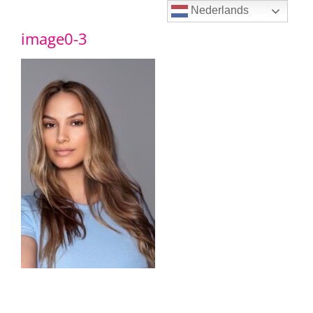
Ga
Nederlands
image0-3
naar
inhoud