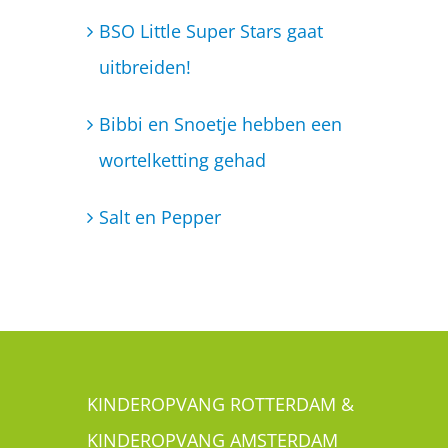
BSO Little Super Stars gaat
uitbreiden!
Bibbi en Snoetje hebben een
wortelketting gehad
Salt en Pepper
KINDEROPVANG ROTTERDAM &
KINDEROPVANG AMSTERDAM