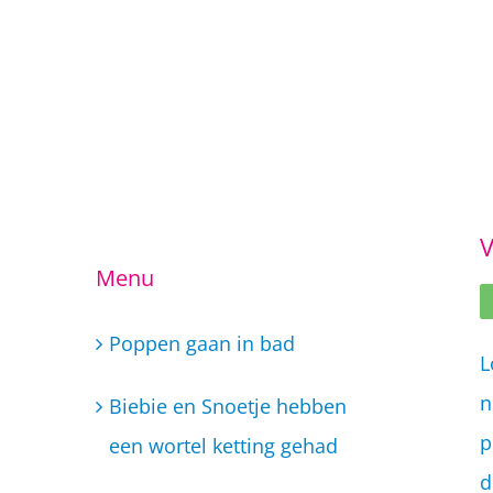
Ga
naar
inhoud
V
Menu
Poppen gaan in bad
L
n
Biebie en Snoetje hebben
p
een wortel ketting gehad
d