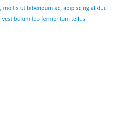
t, mollis ut bibendum ac, adipiscing at dui.
as vestibulum leo fermentum tellus
e
Tweet
Share