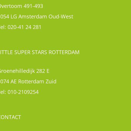
Overtoom 491-493
1054 LG Amsterdam Oud-West
el:
020-41 24 281
LITTLE SUPER STARS ROTTERDAM
roenehilledijk 282 E
3074 AE Rotterdam Zuid
el:
010-2109254
CONTACT