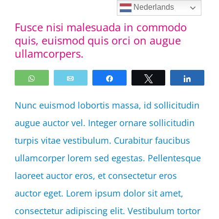
Ga
Nederlands
Fusce nisi malesuada in commodo
naar
quis, euismod quis orci on augue
inhoud
ullamcorpers.
WhatsApp
Email
Share
Tweet
Share
Nunc euismod lobortis massa, id sollicitudin
augue auctor vel. Integer ornare sollicitudin
turpis vitae vestibulum. Curabitur faucibus
ullamcorper lorem sed egestas. Pellentesque
laoreet auctor eros, et consectetur eros
auctor eget. Lorem ipsum dolor sit amet,
consectetur adipiscing elit. Vestibulum tortor