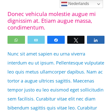
Ga
Nederlands
Donec vehicula molestie augue mi
naar
dignissim at. Etiam augue massa,
inhoud
condimentum.
WhatsApp
Email
Share
Tweet
Share
Nunc sit amet sapien eu urna viverra
interdum eu ut ipsum. Pellentesque vulputate
leo quis metus ullamcorper dapibus. Nam ac
tortor a augue ultrices sagittis. Maecenas
tempor justo eu leo euismod eget sollicitudin
sem facilisis. Curabitur vitae elit nec diam
bibendum sagittis quis vitae leo. Curabitur