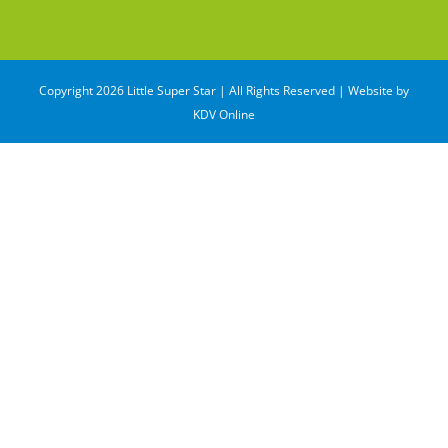
Copyright 2026 Little Super Star | All Rights Reserved | Website by
KDV Online
WhatsApp
Email
Share