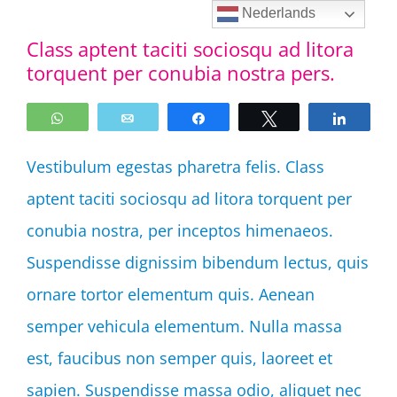
Ga
Nederlands
Class aptent taciti sociosqu ad litora
naar
torquent per conubia nostra pers.
inhoud
WhatsApp
Email
Share
Tweet
Share
Vestibulum egestas pharetra felis. Class
aptent taciti sociosqu ad litora torquent per
conubia nostra, per inceptos himenaeos.
Suspendisse dignissim bibendum lectus, quis
ornare tortor elementum quis. Aenean
semper vehicula elementum. Nulla massa
est, faucibus non semper quis, laoreet et
sapien. Suspendisse massa odio, aliquet nec