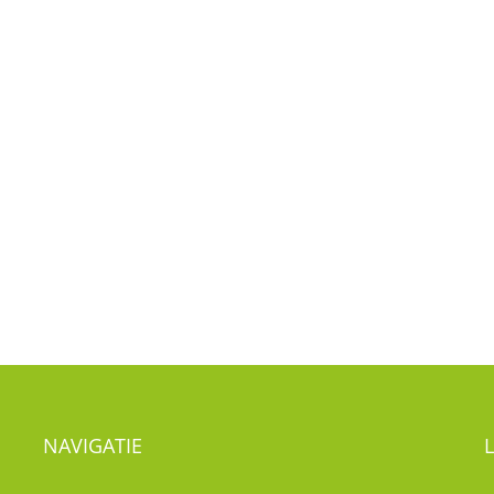
NAVIGATIE
Nieuws
Visie
T
Kwaliteitsbeleid
Kinderdagverblijf