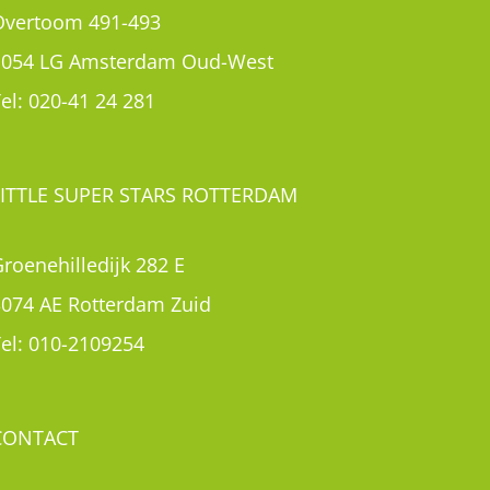
roenehilledijk 282 E
3074 AE Rotterdam Zuid
el:
010-2109254
CONTACT
Contact
Rondleiding aanvragen
Inschrijven