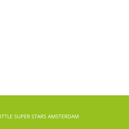
LITTLE SUPER STARS AMSTERDAM
Overtoom 491-493
1054 LG Amsterdam Oud-West
el:
020-41 24 281
LITTLE SUPER STARS ROTTERDAM