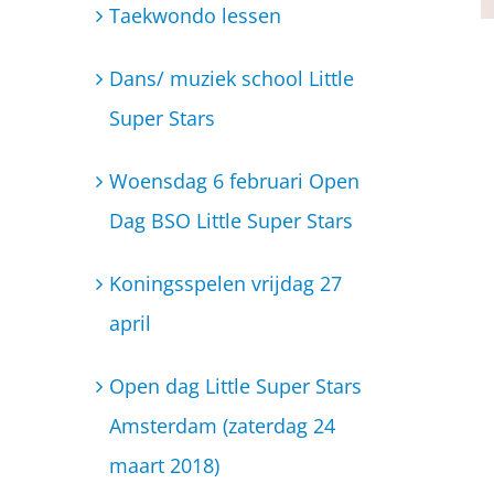
Koningsspelen vrijdag 27
april
Open dag Little Super Stars
Amsterdam (zaterdag 24
maart 2018)
BSO Little Super Stars gaat
uitbreiden!
Bibbi en Snoetje hebben een
wortelketting gehad