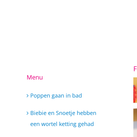
F
Ga
Menu
naar
inhoud
Poppen gaan in bad
Biebie en Snoetje hebben
een wortel ketting gehad
Taekwondo lessen
Dans/ muziek school Little
Super Stars
Woensdag 6 februari Open
Dag BSO Little Super Stars