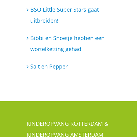
Salt en Pepper
KINDEROPVANG ROTTERDAM &
KINDEROPVANG AMSTERDAM
Is jouw kind ook een Little Super Star? Je
kunt je kindje met een gerust hart aan ons
toevertrouwen. Wij bieden kinderopvang
aan in Rotterdam Zuid, bestaande uit een
kinderdagverblijf en een BSO. In