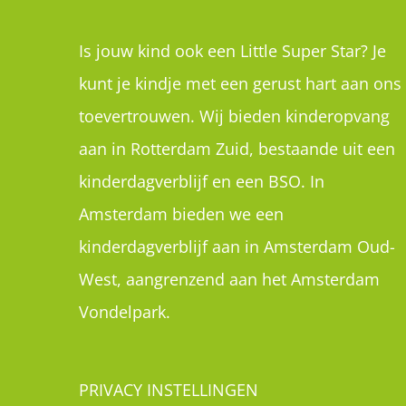
Amsterdam bieden we een
kinderdagverblijf aan in Amsterdam Oud-
West, aangrenzend aan het Amsterdam
Vondelpark.
PRIVACY INSTELLINGEN
Als u deze website voor het eerst bezoekt
zag u privacy instellingen waar uw
toestemming werd gevraagd om cookies t
plaatsen. U kan de instellingen hier inzien,
wijzigen of helemaal intrekken: