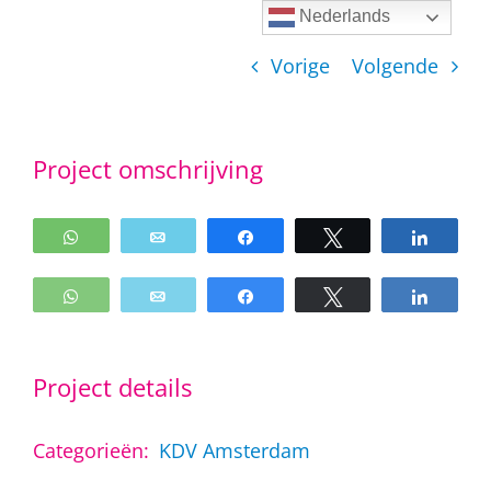
Ga
Nederlands
naar
Vorige
Volgende
inhoud
Project omschrijving
WhatsApp
Email
Share
Tweet
Share
WhatsApp
Email
Share
Tweet
Share
Project details
Categorieën:
KDV Amsterdam