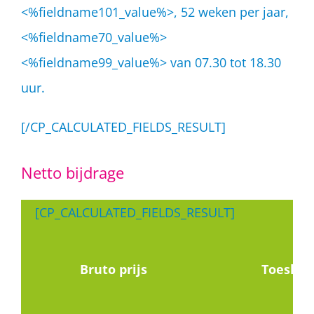
<%fieldname101_value%>, 52 weken per jaar,
<%fieldname70_value%>
<%fieldname99_value%> van 07.30 tot 18.30
uur.
[/CP_CALCULATED_FIELDS_RESULT]
Netto bijdrage
[CP_CALCULATED_FIELDS_RESULT]
Bruto prijs
Toeslag