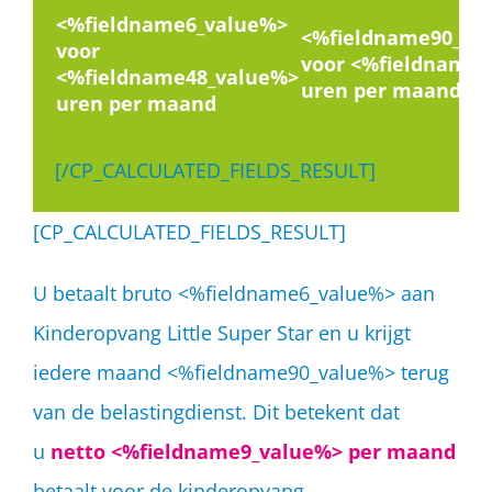
<%fieldname6_value%>
<%fieldname90_va
voor
voor <%fieldname9
<%fieldname48_value%>
uren per maand
uren per maand
[/CP_CALCULATED_FIELDS_RESULT]
[CP_CALCULATED_FIELDS_RESULT]
U betaalt bruto <%fieldname6_value%> aan
Kinderopvang Little Super Star en u krijgt
iedere maand <%fieldname90_value%> terug
van de belastingdienst. Dit betekent dat
u
netto <%fieldname9_value%> per maand
betaalt voor de kinderopvang.