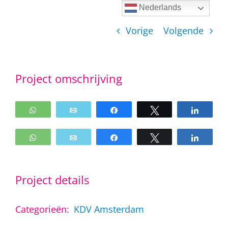
Ga
Nederlands
naar
Vorige
Volgende
inhoud
Project omschrijving
WhatsApp
Email
Share
Tweet
Share
WhatsApp
Email
Share
Tweet
Share
Project details
Categorieën:
KDV Amsterdam