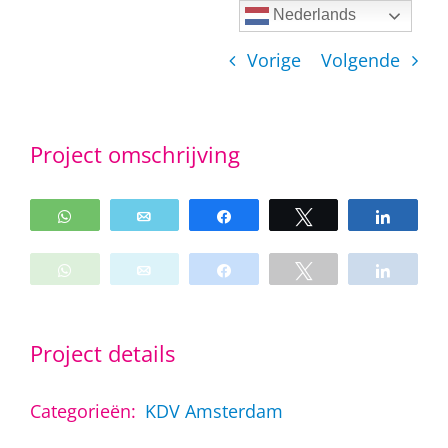
Ga
Nederlands
naar
Vorige
Volgende
inhoud
Project omschrijving
WhatsApp
Email
Share
Tweet
Share
WhatsApp
Email
Share
Tweet
Share
Project details
Categorieën:
KDV Amsterdam