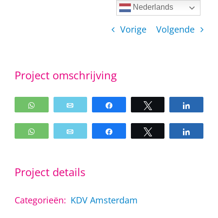
Ga
Nederlands
naar
Vorige
Volgende
inhoud
Project omschrijving
WhatsApp
Email
Share
Tweet
Share
WhatsApp
Email
Share
Tweet
Share
Project details
Categorieën:
KDV Amsterdam