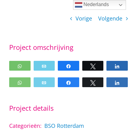
Ga
Nederlands
naar
Vorige
Volgende
inhoud
Project omschrijving
WhatsApp
Email
Share
Tweet
Share
WhatsApp
Email
Share
Tweet
Share
Project details
Categorieën:
BSO Rotterdam