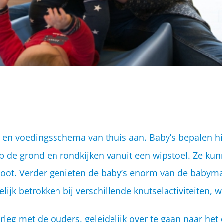
ap en voedingsschema van thuis aan. Baby’s bepalen 
p de grond en rondkijken vanuit een wipstoel. Ze ku
choot. Verder genieten de baby’s enorm van de babym
ijk betrokken bij verschillende knutselactiviteiten, w
eg met de ouders, geleidelijk over te gaan naar het d