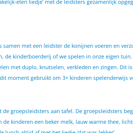
kelijk-eten liedje’ met de leidsters gezamenlijk opge
s samen met een leidster de konijnen voeren en verzo
, de kinderboerderij of we spelen in onze eigen tuin. 
en met duplo, knutselen, verkleden en zingen. Dit is 
it moment gebruikt om 3+ kinderen spelenderwijs vo
e groepsleidsters aan tafel. De groepsleidsters bege
en de kinderen een beker melk, lauw warme thee, lich
e lunch altijd af met het liedje ‘dat was lekker’.