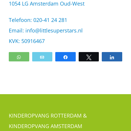
1054 LG Amsterdam Oud-West
Telefoon: 020-41 24 281
Email:
info@littlesuperstars.nl
KVK: 50916467
WhatsApp
Email
Share
Tweet
Share
KINDEROPVANG ROTTERDAM &
KINDEROPVANG AMSTERDAM